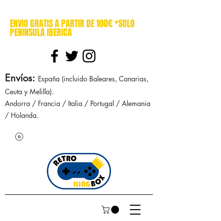
cajasretro cajas retro retrokingbox nintendo nes snes super nintendo gameboy n64 gamecube game gear dreamcast sega manuales manual mapa
ENVIO GRATIS A PARTIR DE 100€ *SOLO
PENINSULA IBERICA
Envíos
:
España (incluido Baleares, Canarias,
Ceuta y Melilla).
Andorra / Francia / Italia / Portugal / Alemania
/ Holanda.