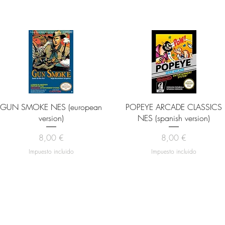
Vista rápida
Vista rápida
GUN SMOKE NES (european
POPEYE ARCADE CLASSICS
version)
NES (spanish version)
Precio
Precio
8,00 €
8,00 €
Impuesto incluido
Impuesto incluido