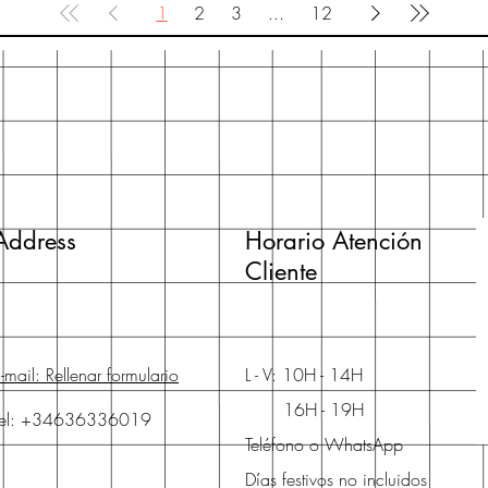
1
2
3
...
12
Address
Horario Atención
Cliente
-mail: Rellenar formulario
L - V: 10H - 14H
16H - 19H
Tel: +34636336019
Teléfono o WhatsApp
Días festivos no incluidos