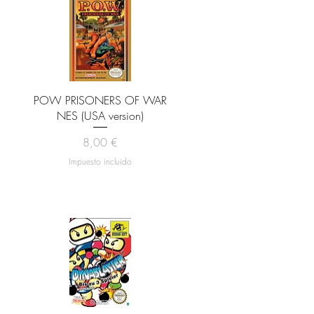
Vista rápida
POW PRISONERS OF WAR
NES (USA version)
Precio
8,00 €
Impuesto incluido