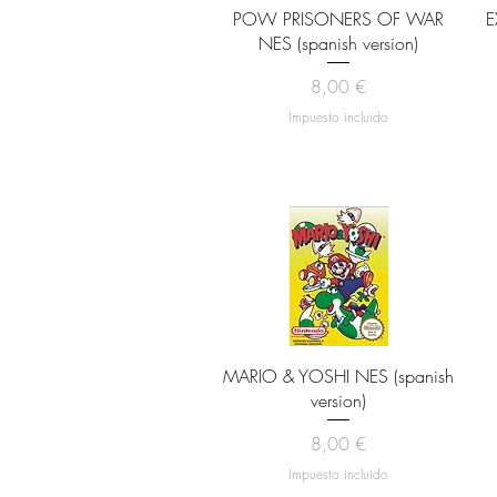
Vista rápida
POW PRISONERS OF WAR
E
NES (spanish version)
Precio
8,00 €
Impuesto incluido
Vista rápida
MARIO & YOSHI NES (spanish
version)
Precio
8,00 €
Impuesto incluido