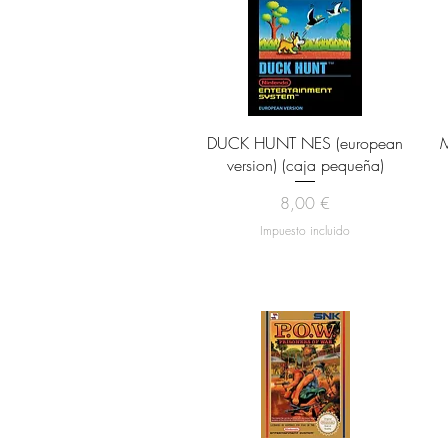
Vista rápida
DUCK HUNT NES (european
M
version) (caja pequeña)
Precio
8,00 €
Impuesto incluido