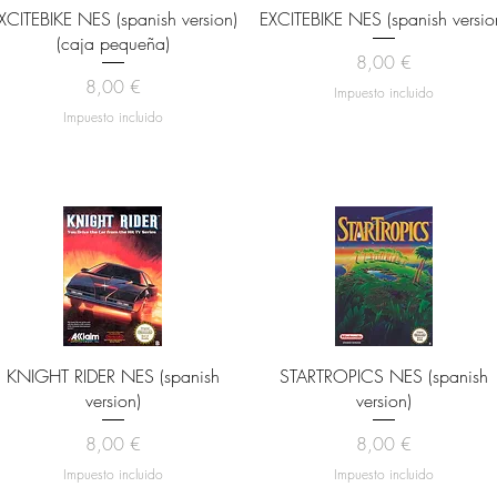
Vista rápida
Vista rápida
XCITEBIKE NES (spanish version)
EXCITEBIKE NES (spanish versio
(caja pequeña)
Precio
8,00 €
Precio
8,00 €
Impuesto incluido
Impuesto incluido
Vista rápida
Vista rápida
KNIGHT RIDER NES (spanish
STARTROPICS NES (spanish
version)
version)
Precio
Precio
8,00 €
8,00 €
Impuesto incluido
Impuesto incluido