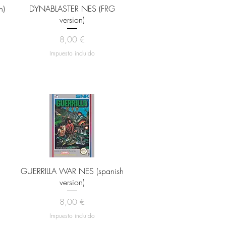
Vista rápida
n)
DYNABLASTER NES (FRG
version)
Precio
8,00 €
Impuesto incluido
Vista rápida
GUERRILLA WAR NES (spanish
version)
Precio
8,00 €
Impuesto incluido