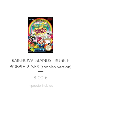
Vista rápida
RAINBOW ISLANDS - BUBBLE
BOBBLE 2 NES (spanish version)
Precio
8,00 €
Impuesto incluido