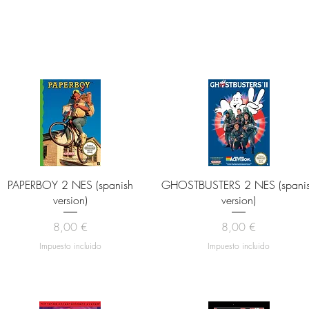
Vista rápida
Vista rápida
PAPERBOY 2 NES (spanish
GHOSTBUSTERS 2 NES (spani
version)
version)
Precio
Precio
8,00 €
8,00 €
Impuesto incluido
Impuesto incluido