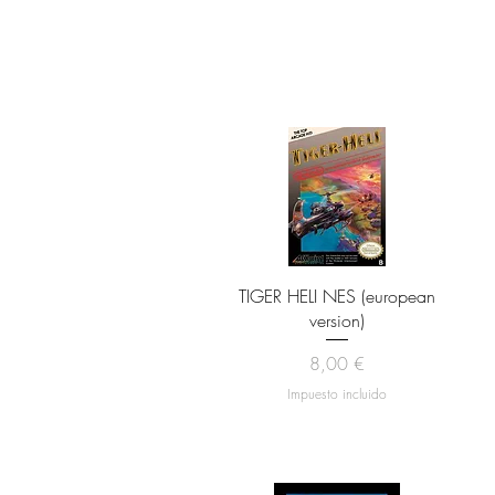
Vista rápida
TIGER HELI NES (european
version)
Precio
8,00 €
Impuesto incluido