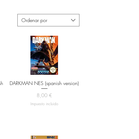
Ordenar por
Vista rápida
sh
DARKMAN NES (spanish version)
Precio
8,00 €
Impuesto incluido