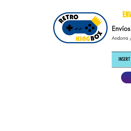
cajasretro cajas retro retrokingbox nintendo nes snes super nintendo gameboy n64 gamecube game gea
EN
Envíos
Andorra /
INSERT