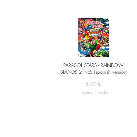
Vista rápida
PARASOL STARS - RAINBOW
ISLANDS 2 NES (spanish version)
Precio
8,00 €
Impuesto incluido