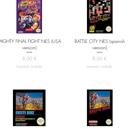
Vista rápida
Vista rápida
IGHTY FINAL FIGHT NES (USA
BATTLE CITY NES (spanish
version)
version)
Precio
Precio
8,00 €
8,00 €
Impuesto incluido
Impuesto incluido