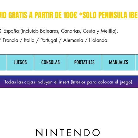
r dreamcast sega manuales manual mapa
VIO GRATIS A PARTIR DE 100€ *SOLO PENINSULA IBE
:
España (incluido Baleares, Canarias, Ceuta y Melilla).
 Francia / Italia / Portugal / Alemania / Holanda.
JUEGOS
CONSOLAS
PORTATILES
MANUALES
Todas las cajas incluyen el insert (Interior para colocar el juego)
NINTENDO