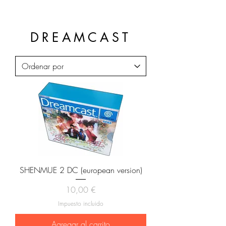
DREAMCAST
SHENMUE 2 DC (european version)
Precio
10,00 €
Impuesto incluido
Agregar al carrito