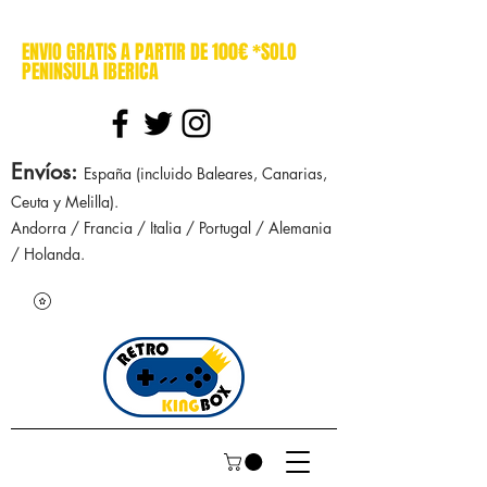
cajasretro cajas retro retrokingbox nintendo nes snes super nintendo gameboy n64 gamecube game gear dreamcast sega manuales manual mapa
ENVIO GRATIS A PARTIR DE 100€ *SOLO
PENINSULA IBERICA
Envíos
:
España (incluido Baleares, Canarias,
Ceuta y Melilla).
Andorra / Francia / Italia / Portugal / Alemania
/ Holanda.