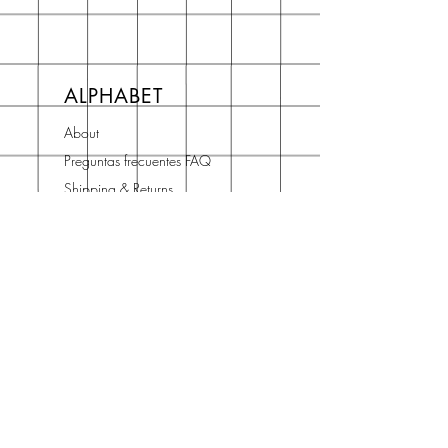
ALPHABET
About
Preguntas frecuentes FAQ
Shipping & Returns
Store Policy
Terms and Conditions
Contact
Horario Atención
Cliente
L - V: 10H - 14H
16H - 19H