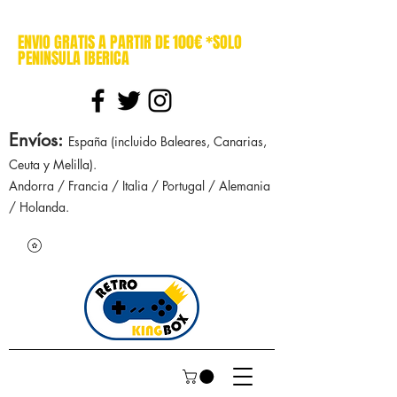
cajasretro cajas retro retrokingbox nintendo nes snes super nintendo gameboy n64 gamecube game gear dreamcast sega manuales manual mapa
ENVIO GRATIS A PARTIR DE 100€ *SOLO
PENINSULA IBERICA
Envíos
:
España (incluido Baleares, Canarias,
Ceuta y Melilla).
Andorra / Francia / Italia / Portugal / Alemania
/ Holanda.