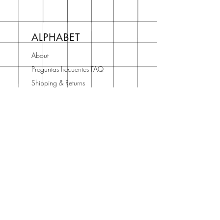
ALPHABET
About
Preguntas frecuentes FAQ
Shipping & Returns
Store Policy
Terms and Conditions
Contact
Horario Atención
Cliente
L - V: 10H - 14H
16H - 19H
Teléfono o WhatsApp