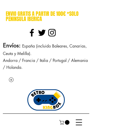
cajasretro cajas retro retrokingbox nintendo nes snes super nintendo gameboy n64 gamecube game gear dreamcast sega manuales manual mapa
ENVIO GRATIS A PARTIR DE 100€ *SOLO
PENINSULA IBERICA
Envíos
:
España (incluido Baleares, Canarias,
Ceuta y Melilla).
Andorra / Francia / Italia / Portugal / Alemania
/ Holanda.