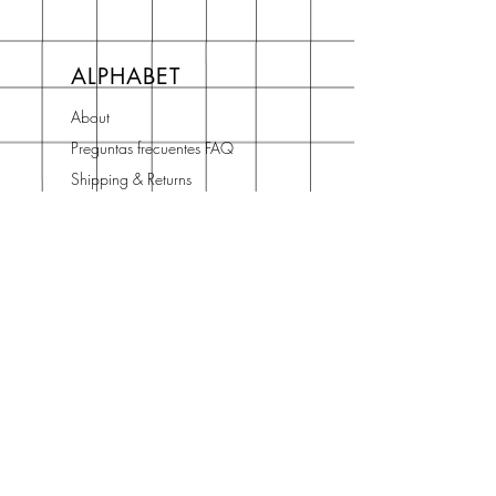
ALPHABET
About
Preguntas frecuentes FAQ
Shipping & Returns
Store Policy
Terms and Conditions
Contact
Horario Atención
Cliente
L - V: 10H - 14H
16H - 19H
Teléfono o WhatsApp