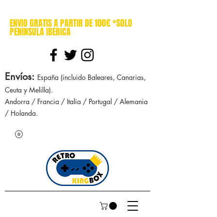
cajasretro cajas retro retrokingbox nintendo nes snes super nintendo gameboy n64 gamecube game gear dreamcast sega manuales manual mapa
ENVIO GRATIS A PARTIR DE 100€ *SOLO
PENINSULA IBERICA
Envíos
:
España (incluido Baleares, Canarias,
Ceuta y Melilla).
Andorra / Francia / Italia / Portugal / Alemania
/ Holanda.