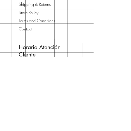
Shipping & Returns
Store Policy
Terms and Conditions
Contact
Horario Atención
Cliente
L - V: 10H - 14H
16H - 19H
Teléfono o WhatsApp
Días festivos no incluidos
Join Our Newsletter
Enter your email here