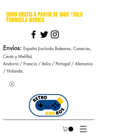
cajasretro cajas retro retrokingbox nintendo nes snes super nintendo gameboy n64 gamecube game gear dreamcast sega manuales manual mapa
ENVIO GRATIS A PARTIR DE 100€ *SOLO
PENINSULA IBERICA
Envíos
:
España (incluido Baleares, Canarias,
Ceuta y Melilla).
Andorra / Francia / Italia / Portugal / Alemania
/ Holanda.