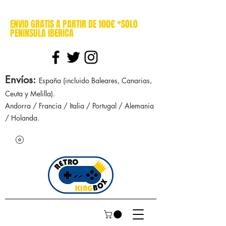
cajasretro cajas retro retrokingbox nintendo nes snes super nintendo gameboy n64 gamecube game gear dreamcast sega manuales manual mapa
ENVIO GRATIS A PARTIR DE 100€ *SOLO
PENINSULA IBERICA
Envíos
:
España (incluido Baleares, Canarias,
Ceuta y Melilla).
Andorra / Francia / Italia / Portugal / Alemania
/ Holanda.