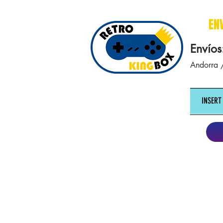
cajasretro cajas retro retrokingbox nintendo nes snes super nintendo gameboy n64 gamecube game gea
EN
Envíos
Andorra /
INSERT