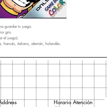
ara guardar tu juego.
or gris.
ar el juego).
s, francés, italiano, alemán, holandés.
Address
Horario Atención