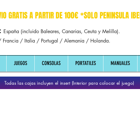
r dreamcast sega manuales manual mapa
VIO GRATIS A PARTIR DE 100€ *SOLO PENINSULA IBE
:
España (incluido Baleares, Canarias, Ceuta y Melilla).
 Francia / Italia / Portugal / Alemania / Holanda.
JUEGOS
CONSOLAS
PORTATILES
MANUALES
Todas las cajas incluyen el insert (Interior para colocar el juego)