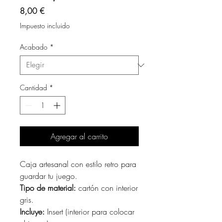
Precio
8,00 €
Impuesto incluido
Acabado
*
Cantidad
*
Agregar al carrito
Caja artesanal con estilo retro para
guardar tu juego.
Tipo de material:
cartón con interior
gris.
Incluye:
Insert (interior para colocar