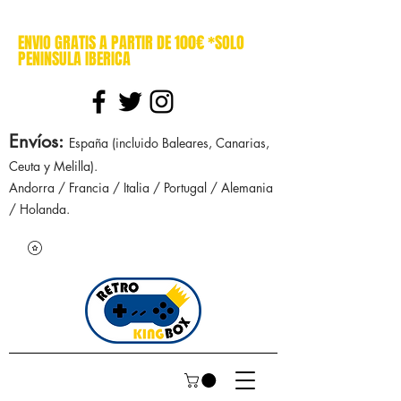
cajasretro cajas retro retrokingbox nintendo nes snes super nintendo gameboy n64 gamecube game gear dreamcast sega manuales manual mapa
ENVIO GRATIS A PARTIR DE 100€ *SOLO
PENINSULA IBERICA
Envíos
:
España (incluido Baleares, Canarias,
Ceuta y Melilla).
Andorra / Francia / Italia / Portugal / Alemania
/ Holanda.