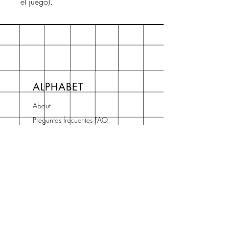
el juego).
ALPHABET
About
Preguntas frecuentes FAQ
Shipping & Returns
Store Policy
Terms and Conditions
Contact
Horario Atención
Cliente