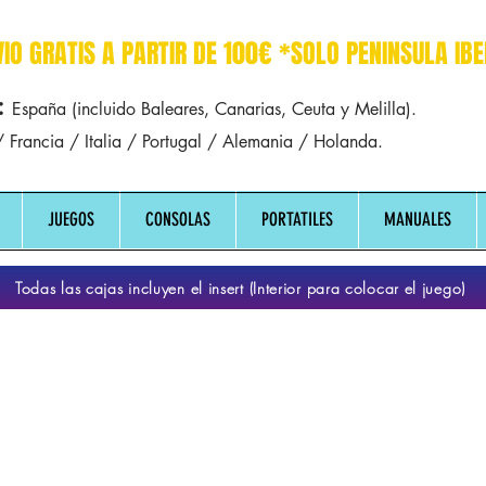
r dreamcast sega manuales manual mapa
VIO GRATIS A PARTIR DE 100€ *SOLO PENINSULA IBE
:
España (incluido Baleares, Canarias, Ceuta y Melilla).
 Francia / Italia / Portugal / Alemania / Holanda.
JUEGOS
CONSOLAS
PORTATILES
MANUALES
Todas las cajas incluyen el insert (Interior para colocar el juego)