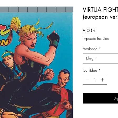
VIRTUA FIG
(european ver
Precio
9,00 €
Impuesto incluido
Acabado
*
Elegir
Cantidad
*
Ag