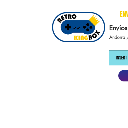
cajasretro cajas retro retrokingbox nintendo nes snes super nintendo gameboy n64 gamecube game gea
EN
Envíos
Andorra /
INSERT