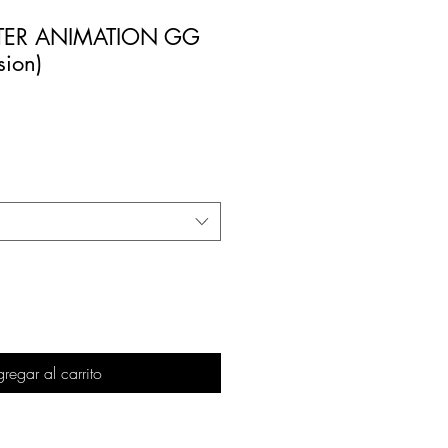
HTER ANIMATION GG
sion)
regar al carrito