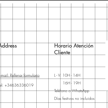
Address
Horario Atención
Cliente
-mail: Rellenar formulario
L - V: 10H - 14H
16H - 19H
Tel: +34636336019
Teléfono o WhatsApp
Días festivos no incluidos