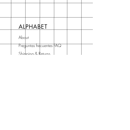
ALPHABET
About
Preguntas frecuentes FAQ
Shipping & Returns
Store Policy
Terms and Conditions
Contact
Horario Atención
Cliente
L - V: 10H - 14H
16H - 19H