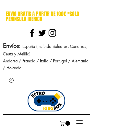
cajasretro cajas retro retrokingbox nintendo nes snes super nintendo gameboy n64 gamecube game gear dreamcast sega manuales manual mapa
ENVIO GRATIS A PARTIR DE 100€ *SOLO
PENINSULA IBERICA
Envíos
:
España (incluido Baleares, Canarias,
Ceuta y Melilla).
Andorra / Francia / Italia / Portugal / Alemania
/ Holanda.