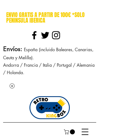
cajasretro cajas retro retrokingbox nintendo nes snes super nintendo gameboy n64 gamecube game gear dreamcast sega manuales manual mapa
ENVIO GRATIS A PARTIR DE 100€ *SOLO
PENINSULA IBERICA
Envíos
:
España (incluido Baleares, Canarias,
Ceuta y Melilla).
Andorra / Francia / Italia / Portugal / Alemania
/ Holanda.