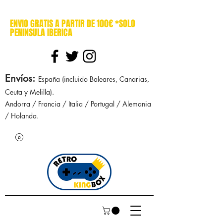
cajasretro cajas retro retrokingbox nintendo nes snes super nintendo gameboy n64 gamecube game gear dreamcast sega manuales manual mapa
ENVIO GRATIS A PARTIR DE 100€ *SOLO
PENINSULA IBERICA
Envíos
:
España (incluido Baleares, Canarias,
Ceuta y Melilla).
Andorra / Francia / Italia / Portugal / Alemania
/ Holanda.