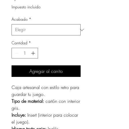
Impuesto incluido
Acabado
*
Cantidad
*
Agregar al carrito
Caja artesanal con estilo retro para
guardar tu juego.
Tipo de material:
cartón con interior
gris.
Incluye:
Insert (interior para colocar
el juego).
Idioma texto caja:
Inglés.