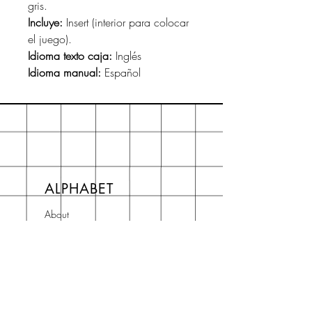
gris.
Incluye:
Insert (interior para colocar
el juego).
Idioma texto caja:
Inglés
Idioma manual:
Español
ALPHABET
About
Preguntas frecuentes FAQ
Shipping & Returns
Store Policy
Terms and Conditions
Contact