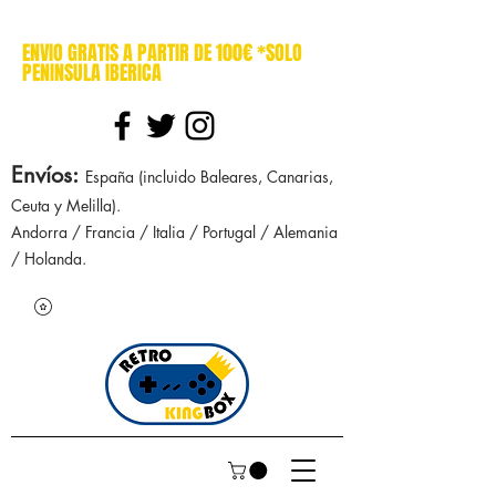
cajasretro cajas retro retrokingbox nintendo nes snes super nintendo gameboy n64 gamecube game gear dreamcast sega manuales manual mapa
ENVIO GRATIS A PARTIR DE 100€ *SOLO
PENINSULA IBERICA
Envíos
:
España (incluido Baleares, Canarias,
Ceuta y Melilla).
Andorra / Francia / Italia / Portugal / Alemania
/ Holanda.