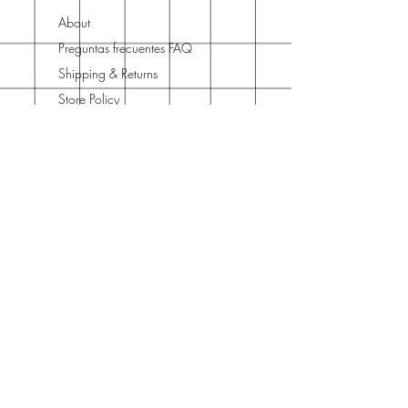
About
Preguntas frecuentes FAQ
Shipping & Returns
Store Policy
Terms and Conditions
Contact
Horario Atención
Cliente
L - V: 10H - 14H
16H - 19H
Teléfono o WhatsApp
Días festivos no incluidos
Join Our Newsletter