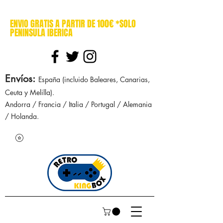
cajasretro cajas retro retrokingbox nintendo nes snes super nintendo gameboy n64 gamecube game gear dreamcast sega manuales manual mapa
ENVIO GRATIS A PARTIR DE 100€ *SOLO
PENINSULA IBERICA
Envíos
:
España (incluido Baleares, Canarias,
Ceuta y Melilla).
Andorra / Francia / Italia / Portugal / Alemania
/ Holanda.