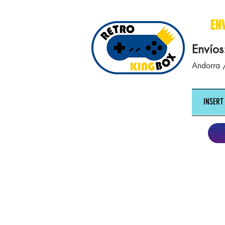
cajasretro cajas retro retrokingbox nintendo nes snes super nintendo gameboy n64 gamecube game gea
EN
Envíos
Andorra /
INSERT