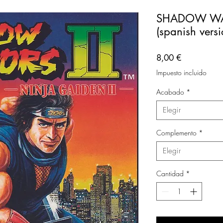
SHADOW WA
(spanish versi
Precio
8,00 €
Impuesto incluido
Acabado
*
Elegir
Complemento
*
Elegir
Cantidad
*