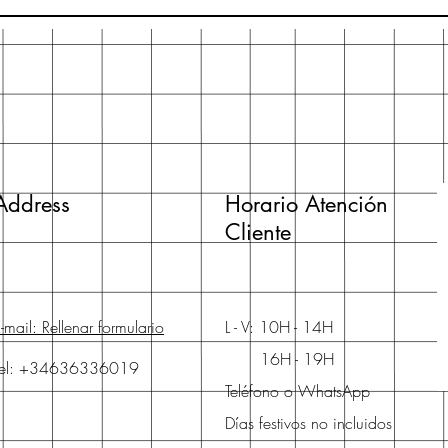
Address
Horario Atención
Cliente
-mail: Rellenar formulario
L - V: 10H - 14H
16H - 19H
Tel: +34636336019
Teléfono o WhatsApp
Días festivos no incluidos