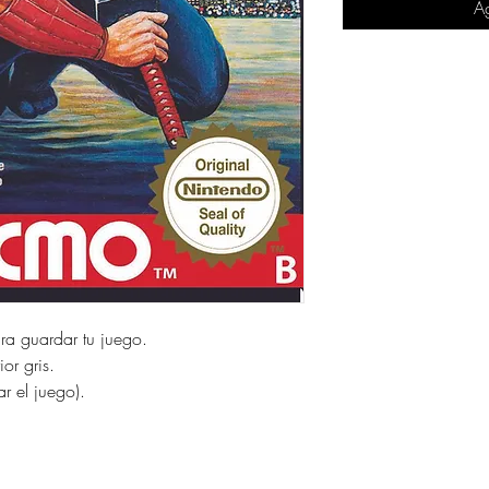
Ag
ara guardar tu juego.
or gris.
ar el juego).