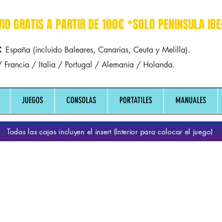
r dreamcast sega manuales manual mapa
VIO GRATIS A PARTIR DE 100€ *SOLO PENINSULA IBE
:
España (incluido Baleares, Canarias, Ceuta y Melilla).
 Francia / Italia / Portugal / Alemania / Holanda.
JUEGOS
CONSOLAS
PORTATILES
MANUALES
Todas las cajas incluyen el insert (Interior para colocar el juego)