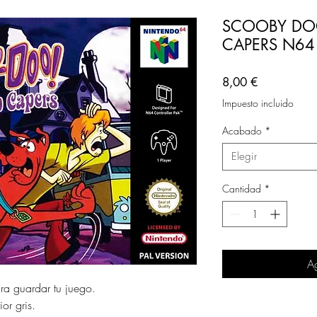
SCOOBY DOO
CAPERS N64 (
Precio
8,00 €
Impuesto incluido
Acabado
*
Elegir
Cantidad
*
Ag
ara guardar tu juego.
or gris.