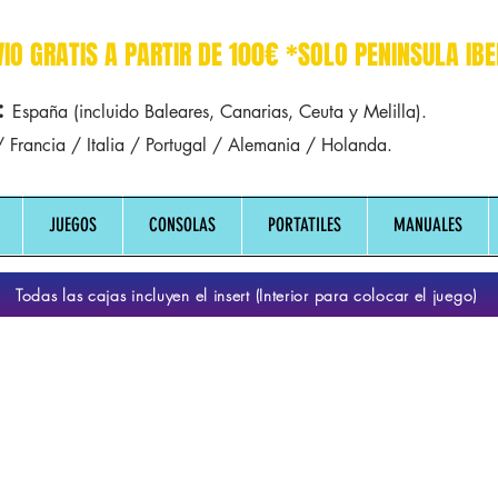
r dreamcast sega manuales manual mapa
VIO GRATIS A PARTIR DE 100€ *SOLO PENINSULA IBE
:
España (incluido Baleares, Canarias, Ceuta y Melilla).
 Francia / Italia / Portugal / Alemania / Holanda.
JUEGOS
CONSOLAS
PORTATILES
MANUALES
Todas las cajas incluyen el insert (Interior para colocar el juego)