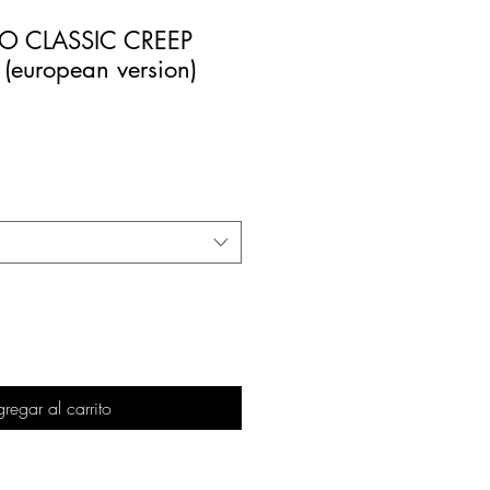
 CLASSIC CREEP
european version)
regar al carrito