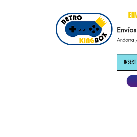
cajasretro cajas retro retrokingbox nintendo nes snes super nintendo gameboy n64 gamecube game gea
EN
Envíos
Andorra /
INSERT