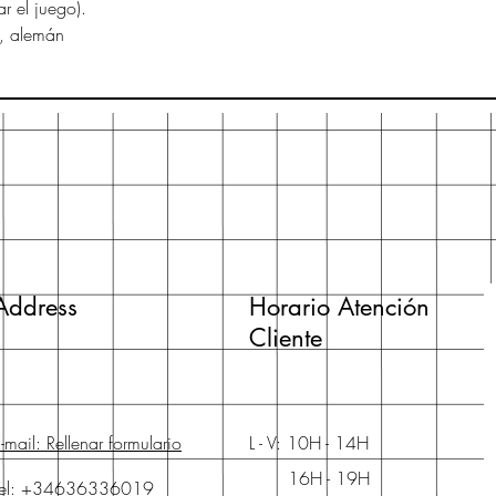
ar el juego).
s, alemán
Address
Horario Atención
Cliente
-mail: Rellenar formulario
L - V: 10H - 14H
16H - 19H
Tel: +34636336019