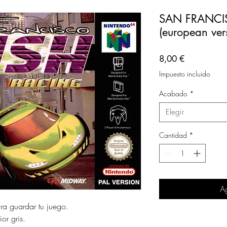
SAN FRANCI
(european ver
Precio
8,00 €
Impuesto incluido
Acabado
*
Elegir
Cantidad
*
Ag
ara guardar tu juego.
or gris.