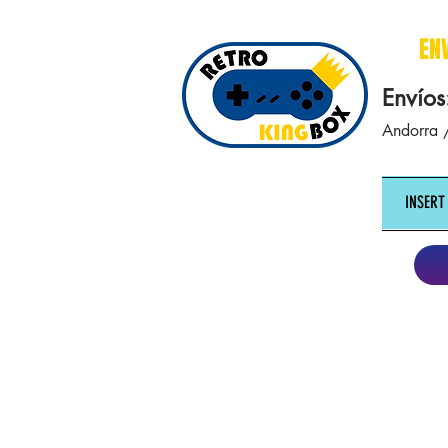
cajasretro cajas retro retrokingbox nintendo nes snes super nintendo gameboy n64 gamecube game gea
EN
Envíos
Andorra /
INSERT