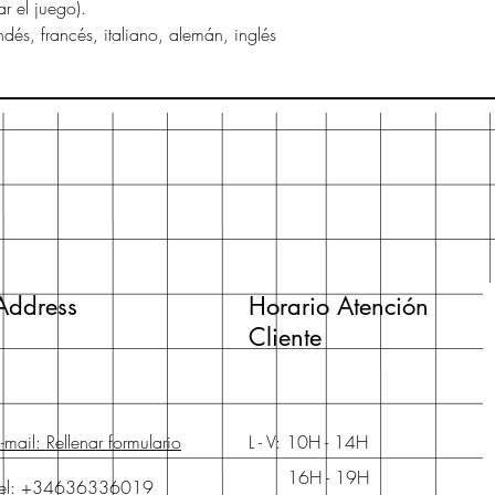
ar el juego).
dés, francés, italiano, alemán, inglés
Address
Horario Atención
Cliente
-mail: Rellenar formulario
L - V: 10H - 14H
16H - 19H
Tel: +34636336019