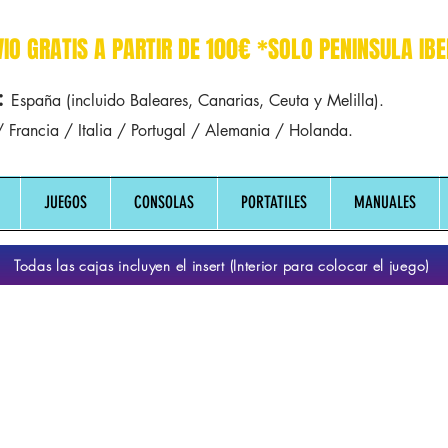
r dreamcast sega manuales manual mapa
VIO GRATIS A PARTIR DE 100€ *SOLO PENINSULA IBE
:
España (incluido Baleares, Canarias, Ceuta y Melilla).
 Francia / Italia / Portugal / Alemania / Holanda.
JUEGOS
CONSOLAS
PORTATILES
MANUALES
Todas las cajas incluyen el insert (Interior para colocar el juego)