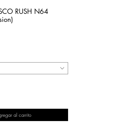
SCO RUSH N64
sion)
regar al carrito