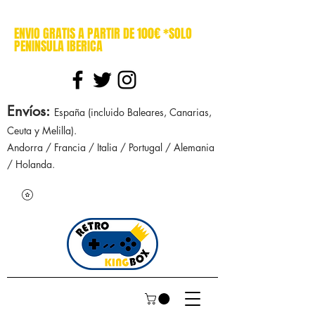
cajasretro cajas retro retrokingbox nintendo nes snes super nintendo gameboy n64 gamecube game gear dreamcast sega manuales manual mapa
ENVIO GRATIS A PARTIR DE 100€ *SOLO
PENINSULA IBERICA
Envíos
:
España (incluido Baleares, Canarias,
Ceuta y Melilla).
Andorra / Francia / Italia / Portugal / Alemania
/ Holanda.