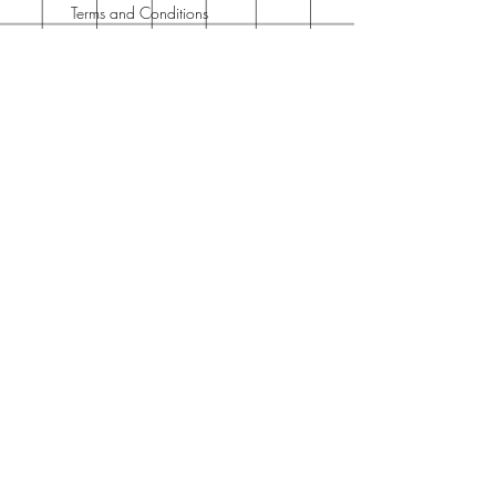
Terms and Conditions
Contact
Horario Atención
Cliente
L - V: 10H - 14H
16H - 19H
Teléfono o WhatsApp
Días festivos no incluidos
Join Our Newsletter
Enter your email here
Subscribe Now