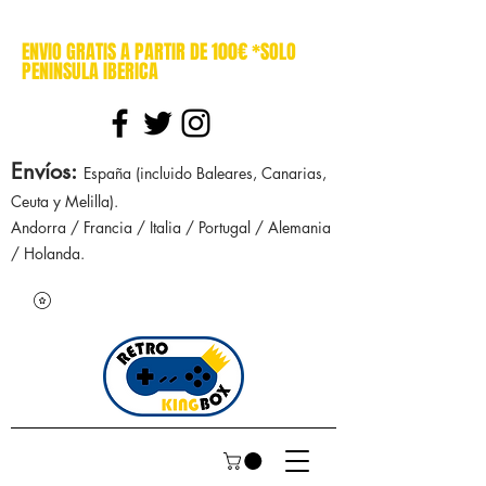
cajasretro cajas retro retrokingbox nintendo nes snes super nintendo gameboy n64 gamecube game gear dreamcast sega manuales manual mapa
ENVIO GRATIS A PARTIR DE 100€ *SOLO
PENINSULA IBERICA
Envíos
:
España (incluido Baleares, Canarias,
Ceuta y Melilla).
Andorra / Francia / Italia / Portugal / Alemania
/ Holanda.