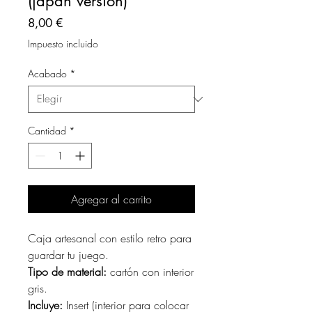
(japan version)
Precio
8,00 €
Impuesto incluido
Acabado
*
Cantidad
*
Agregar al carrito
Caja artesanal con estilo retro para
guardar tu juego.
Tipo de material:
cartón con interior
gris.
Incluye:
Insert (interior para colocar