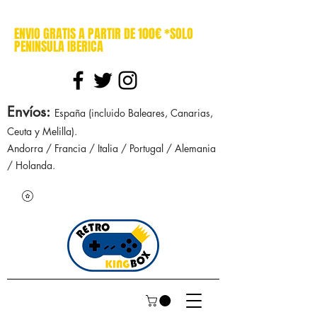
cajasretro cajas retro retrokingbox nintendo nes snes super nintendo gameboy n64 gamecube game gear dreamcast sega manuales manual mapa
ENVIO GRATIS A PARTIR DE 100€ *SOLO
PENINSULA IBERICA
Envíos
:
España (incluido Baleares, Canarias,
Ceuta y Melilla).
Andorra / Francia / Italia / Portugal / Alemania
/ Holanda.