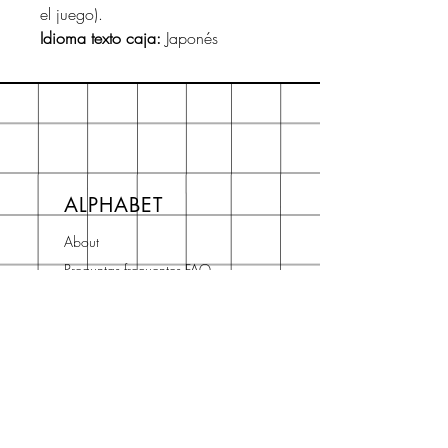
el juego).
Idioma texto caja:
Japonés
ALPHABET
About
Preguntas frecuentes FAQ
Shipping & Returns
Store Policy
Terms and Conditions
Contact
Horario Atención