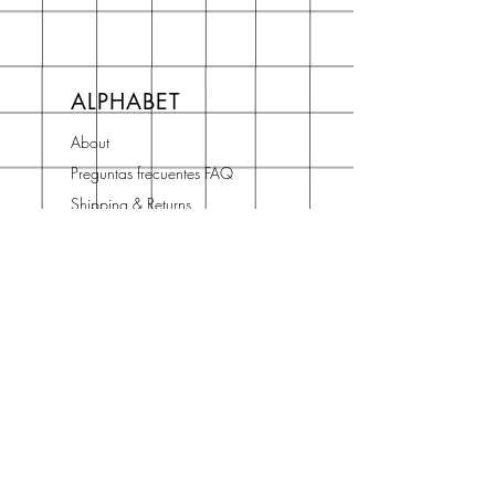
ALPHABET
About
Preguntas frecuentes FAQ
Shipping & Returns
Store Policy
Terms and Conditions
Contact
Horario Atención
Cliente
L - V: 10H - 14H
16H - 19H