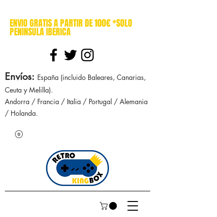
cajasretro cajas retro retrokingbox nintendo nes snes super nintendo gameboy n64 gamecube game gear dreamcast sega manuales manual mapa
ENVIO GRATIS A PARTIR DE 100€ *SOLO
PENINSULA IBERICA
Envíos
:
España (incluido Baleares, Canarias,
Ceuta y Melilla).
Andorra / Francia / Italia / Portugal / Alemania
/ Holanda.