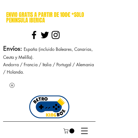
cajasretro cajas retro retrokingbox nintendo nes snes super nintendo gameboy n64 gamecube game gear dreamcast sega manuales manual mapa
ENVIO GRATIS A PARTIR DE 100€ *SOLO
PENINSULA IBERICA
Envíos
:
España (incluido Baleares, Canarias,
Ceuta y Melilla).
Andorra / Francia / Italia / Portugal / Alemania
/ Holanda.