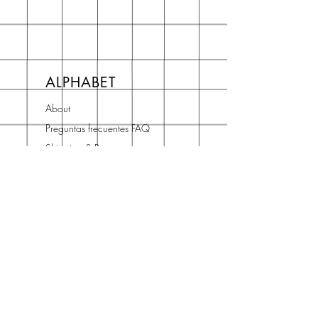
ALPHABET
About
Preguntas frecuentes FAQ
Shipping & Returns
Store Policy
Terms and Conditions
Contact
Horario Atención
Cliente
L - V: 10H - 14H