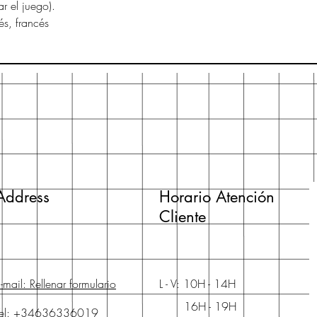
ar el juego).
és, francés
Address
Horario Atención
Cliente
-mail: Rellenar formulario
L - V: 10H - 14H
16H - 19H
Tel: +34636336019