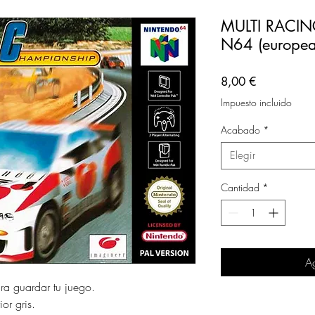
MULTI RACI
N64 (europea
Precio
8,00 €
Impuesto incluido
Acabado
*
Elegir
Cantidad
*
Ag
ara guardar tu juego.
or gris.