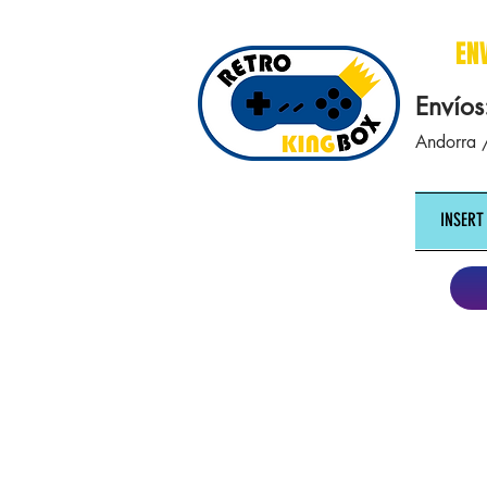
cajasretro cajas retro retrokingbox nintendo nes snes super nintendo gameboy n64 gamecube game gea
EN
Envíos
Andorra /
INSERT