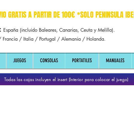
r dreamcast sega manuales manual mapa
VIO GRATIS A PARTIR DE 100€ *SOLO PENINSULA IBE
:
España (incluido Baleares, Canarias, Ceuta y Melilla).
 Francia / Italia / Portugal / Alemania / Holanda.
JUEGOS
CONSOLAS
PORTATILES
MANUALES
Todas las cajas incluyen el insert (Interior para colocar el juego)