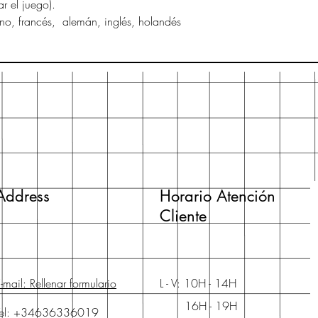
ar el juego).
ano, francés, alemán, inglés, holandés
Address
Horario Atención
Cliente
-mail: Rellenar formulario
L - V: 10H - 14H
16H - 19H
Tel: +34636336019