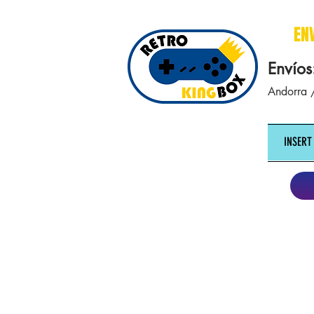
cajasretro cajas retro retrokingbox nintendo nes snes super nintendo gameboy n64 gamecube game gea
EN
Envíos
Andorra /
INSERT