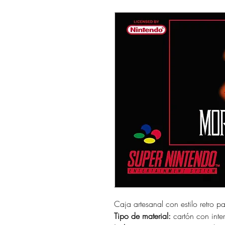
Caja artesanal con estilo retro p
Tipo de material:
cartón con interi