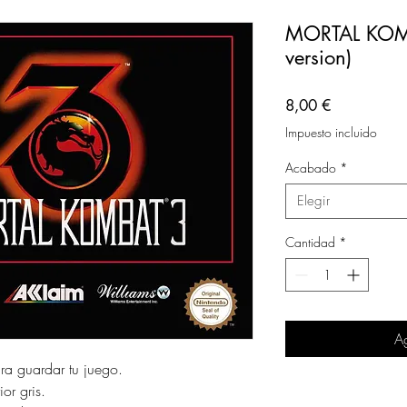
MORTAL KOMB
version)
Precio
8,00 €
Impuesto incluido
Acabado
*
Elegir
Cantidad
*
Ag
ara guardar tu juego.
or gris.