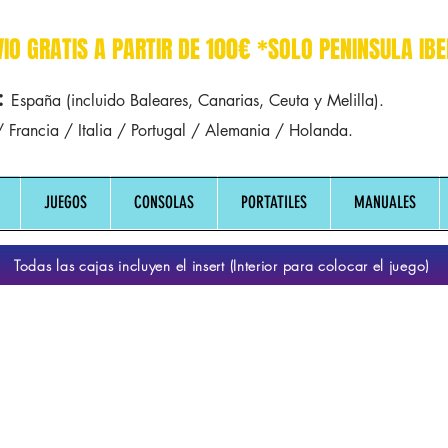
r dreamcast sega manuales manual mapa
VIO GRATIS A PARTIR DE 100€ *SOLO PENINSULA IBE
:
España (incluido Baleares, Canarias, Ceuta y Melilla).
 Francia / Italia / Portugal / Alemania / Holanda.
JUEGOS
CONSOLAS
PORTATILES
MANUALES
Todas las cajas incluyen el insert (Interior para colocar el juego)