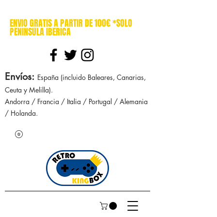
cajasretro cajas retro retrokingbox nintendo nes snes super nintendo gameboy n64 gamecube game gear dreamcast sega manuales manual mapa
ENVIO GRATIS A PARTIR DE 100€ *SOLO
PENINSULA IBERICA
Envíos
:
España (incluido Baleares, Canarias,
Ceuta y Melilla).
Andorra / Francia / Italia / Portugal / Alemania
/ Holanda.