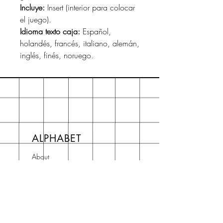
Incluye:
Insert (interior para colocar
el juego).
Idioma texto caja:
Español,
holandés, francés, italiano, alemán,
inglés, finés, noruego.
ALPHABET
About
Preguntas frecuentes FAQ
Shipping & Returns
Store Policy
Terms and Conditions