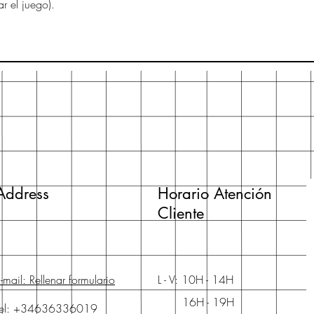
ar el juego).
Address
Horario Atención
Cliente
-mail: Rellenar formulario
L - V: 10H - 14H
16H - 19H
Tel: +34636336019