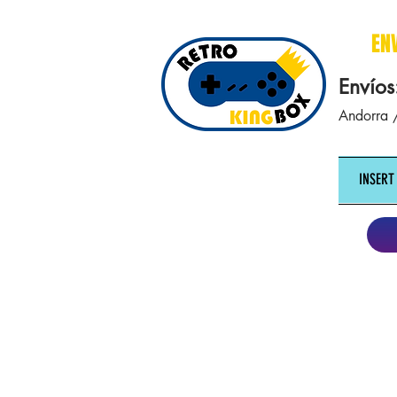
cajasretro cajas retro retrokingbox nintendo nes snes super nintendo gameboy n64 gamecube game gea
EN
Envíos
Andorra /
INSERT