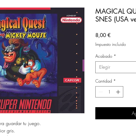
MAGICAL QU
SNES (USA ve
Precio
8,00 €
Impuesto incluido
Acabado
*
Elegir
Cantidad
*
Ag
ara guardar tu juego.
or gris.