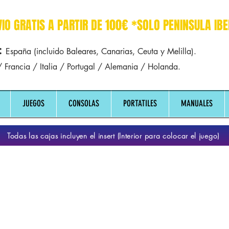
r dreamcast sega manuales manual mapa
VIO GRATIS A PARTIR DE 100€ *SOLO PENINSULA IBE
:
España (incluido Baleares, Canarias, Ceuta y Melilla).
 Francia / Italia / Portugal / Alemania / Holanda.
JUEGOS
CONSOLAS
PORTATILES
MANUALES
Todas las cajas incluyen el insert (Interior para colocar el juego)