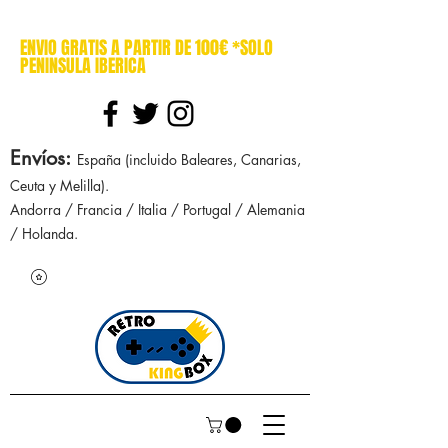
cajasretro cajas retro retrokingbox nintendo nes snes super nintendo gameboy n64 gamecube game gear dreamcast sega manuales manual mapa
ENVIO GRATIS A PARTIR DE 100€ *SOLO
PENINSULA IBERICA
Envíos
:
España (incluido Baleares, Canarias,
Ceuta y Melilla).
Andorra / Francia / Italia / Portugal / Alemania
/ Holanda.