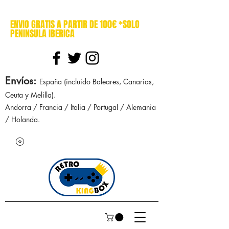
cajasretro cajas retro retrokingbox nintendo nes snes super nintendo gameboy n64 gamecube game gear dreamcast sega manuales manual mapa
ENVIO GRATIS A PARTIR DE 100€ *SOLO
PENINSULA IBERICA
Envíos
:
España (incluido Baleares, Canarias,
Ceuta y Melilla).
Andorra / Francia / Italia / Portugal / Alemania
/ Holanda.