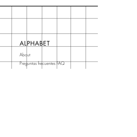
ALPHABET
About
Preguntas frecuentes FAQ
Shipping & Returns
Store Policy
Terms and Conditions
Contact
Horario Atención
Cliente
L - V: 10H - 14H