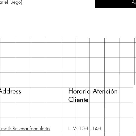
ar el juego).
Ag
Address
Horario Atención
Cliente
-mail: Rellenar formulario
L - V: 10H - 14H