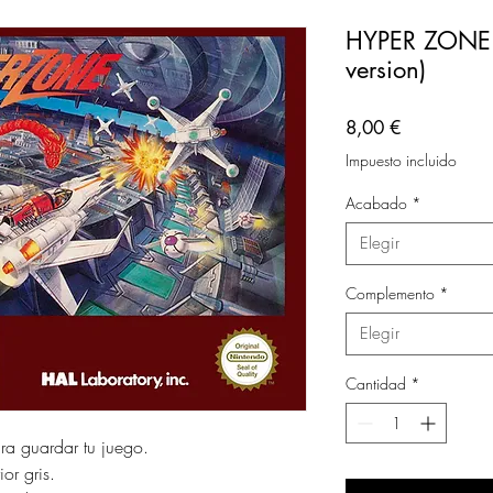
HYPER ZONE 
version)
Precio
8,00 €
Impuesto incluido
Acabado
*
Elegir
Complemento
*
Elegir
Cantidad
*
ara guardar tu juego.
or gris.