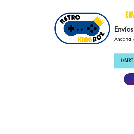
cajasretro cajas retro retrokingbox nintendo nes snes super nintendo gameboy n64 gamecube game gea
EN
Envíos
Andorra /
INSERT