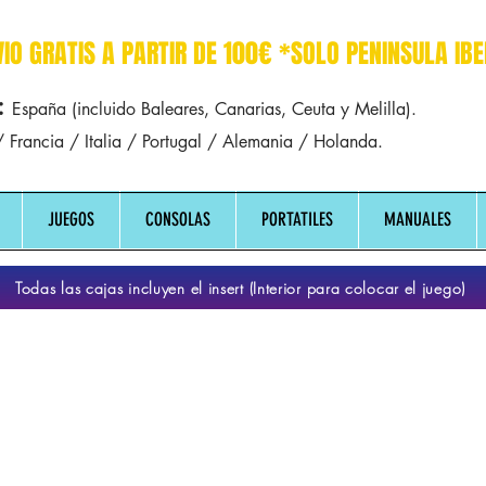
r dreamcast sega manuales manual mapa
VIO GRATIS A PARTIR DE 100€ *SOLO PENINSULA IBE
:
España (incluido Baleares, Canarias, Ceuta y Melilla).
 Francia / Italia / Portugal / Alemania / Holanda.
JUEGOS
CONSOLAS
PORTATILES
MANUALES
Todas las cajas incluyen el insert (Interior para colocar el juego)