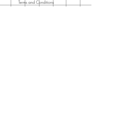
Terms and Conditions
Contact
Horario Atención
Cliente
L - V: 10H - 14H
16H - 19H
Teléfono o WhatsApp
Días festivos no incluidos
Join Our Newsletter
Enter your email here
Subscribe Now