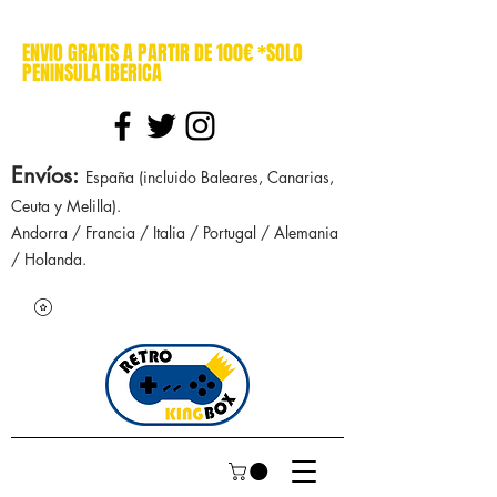
cajasretro cajas retro retrokingbox nintendo nes snes super nintendo gameboy n64 gamecube game gear dreamcast sega manuales manual mapa
ENVIO GRATIS A PARTIR DE 100€ *SOLO
PENINSULA IBERICA
Envíos
:
España (incluido Baleares, Canarias,
Ceuta y Melilla).
Andorra / Francia / Italia / Portugal / Alemania
/ Holanda.