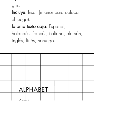
gris.
Incluye:
Insert (interior para colocar
el juego).
Idioma texto caja:
Español,
holandés, francés, italiano, alemán,
inglés, finés, noruego.
ALPHABET
About
Preguntas frecuentes FAQ
Shipping & Returns
Store Policy