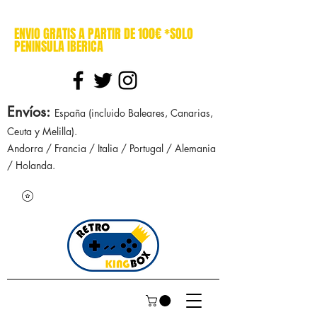
cajasretro cajas retro retrokingbox nintendo nes snes super nintendo gameboy n64 gamecube game gear dreamcast sega manuales manual mapa
ENVIO GRATIS A PARTIR DE 100€ *SOLO
PENINSULA IBERICA
Envíos
:
España (incluido Baleares, Canarias,
Ceuta y Melilla).
Andorra / Francia / Italia / Portugal / Alemania
/ Holanda.