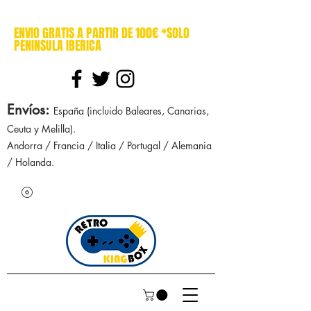
cajasretro cajas retro retrokingbox nintendo nes snes super nintendo gameboy n64 gamecube game gear dreamcast sega manuales manual mapa
ENVIO GRATIS A PARTIR DE 100€ *SOLO
PENINSULA IBERICA
Envíos
:
España (incluido Baleares, Canarias,
Ceuta y Melilla).
Andorra / Francia / Italia / Portugal / Alemania
/ Holanda.