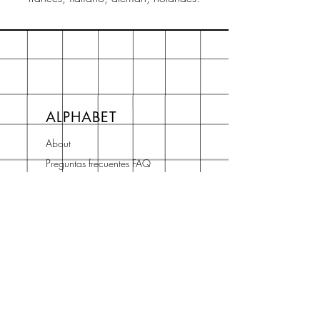
ALPHABET
About
Preguntas frecuentes FAQ
Shipping & Returns
Store Policy
Terms and Conditions
Contact
Horario Atención
Cliente