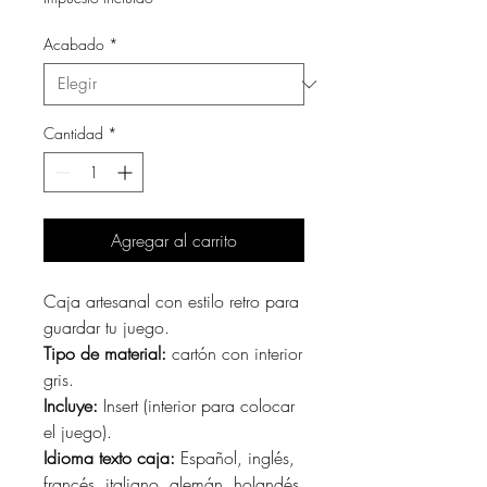
Acabado
*
Cantidad
*
Agregar al carrito
Caja artesanal con estilo retro para
guardar tu juego.
Tipo de material:
cartón con interior
gris.
Incluye:
Insert (interior para colocar
el juego).
Idioma texto caja:
Español, inglés,
francés, italiano, alemán, holandés.