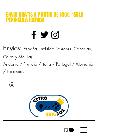
cajasretro cajas retro retrokingbox nintendo nes snes super nintendo gameboy n64 gamecube game gear dreamcast sega manuales manual mapa
ENVIO GRATIS A PARTIR DE 100€ *SOLO
PENINSULA IBERICA
Envíos
:
España (incluido Baleares, Canarias,
Ceuta y Melilla).
Andorra / Francia / Italia / Portugal / Alemania
/ Holanda.