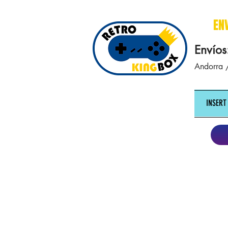
cajasretro cajas retro retrokingbox nintendo nes snes super nintendo gameboy n64 gamecube game gea
EN
Envíos
Andorra /
INSERT