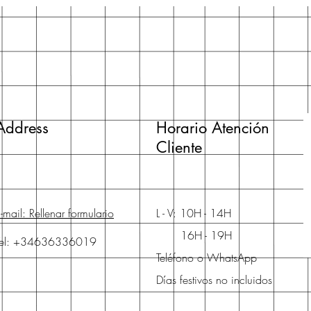
Address
Horario Atención
Cliente
-mail: Rellenar formulario
L - V: 10H - 14H
16H - 19H
Tel: +34636336019
Teléfono o WhatsApp
Días festivos no incluidos