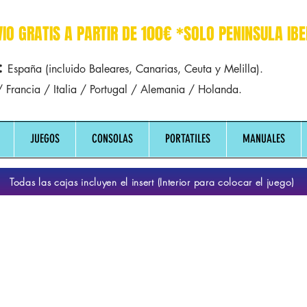
r dreamcast sega manuales manual mapa
VIO GRATIS A PARTIR DE 100€ *SOLO PENINSULA IBE
:
España (incluido Baleares, Canarias, Ceuta y Melilla).
 Francia / Italia / Portugal / Alemania / Holanda.
JUEGOS
CONSOLAS
PORTATILES
MANUALES
Todas las cajas incluyen el insert (Interior para colocar el juego)