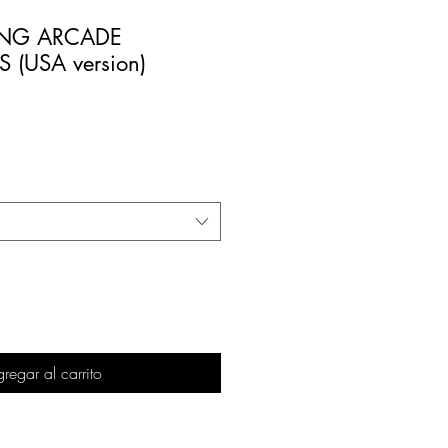
NG ARCADE
 (USA version)
regar al carrito