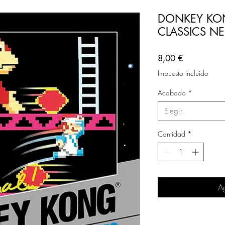
DONKEY KO
CLASSICS NES
Precio
8,00 €
Impuesto incluido
Acabado
*
Elegir
Cantidad
*
Ag