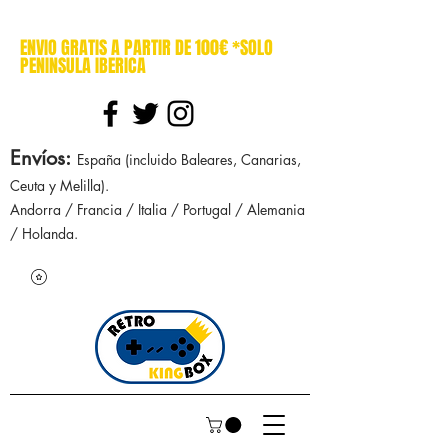
cajasretro cajas retro retrokingbox nintendo nes snes super nintendo gameboy n64 gamecube game gear dreamcast sega manuales manual mapa
ENVIO GRATIS A PARTIR DE 100€ *SOLO
PENINSULA IBERICA
Envíos
:
España (incluido Baleares, Canarias,
Ceuta y Melilla).
Andorra / Francia / Italia / Portugal / Alemania
/ Holanda.