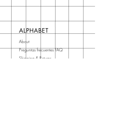
ALPHABET
About
Preguntas frecuentes FAQ
Shipping & Returns
Store Policy
Terms and Conditions
Contact
Horario Atención
Cliente
L - V: 10H - 14H
16H - 19H