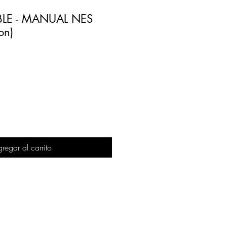
BLE - MANUAL NES
on)
regar al carrito