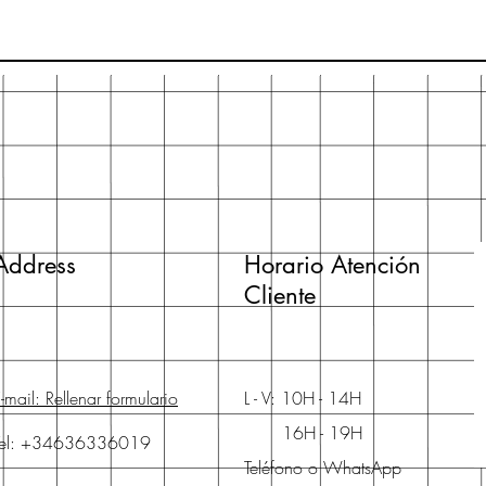
Address
Horario Atención
Cliente
-mail: Rellenar formulario
L - V: 10H - 14H
16H - 19H
Tel: +34636336019
Teléfono o WhatsApp