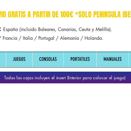
r dreamcast sega manuales manual mapa
VIO GRATIS A PARTIR DE 100€ *SOLO PENINSULA IBE
:
España (incluido Baleares, Canarias, Ceuta y Melilla).
 Francia / Italia / Portugal / Alemania / Holanda.
JUEGOS
CONSOLAS
PORTATILES
MANUALES
Todas las cajas incluyen el insert (Interior para colocar el juego)