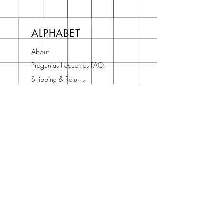
ALPHABET
About
Preguntas frecuentes FAQ
Shipping & Returns
Store Policy
Terms and Conditions
Contact
Horario Atención
Cliente
L - V: 10H - 14H
16H - 19H
Teléfono o WhatsApp