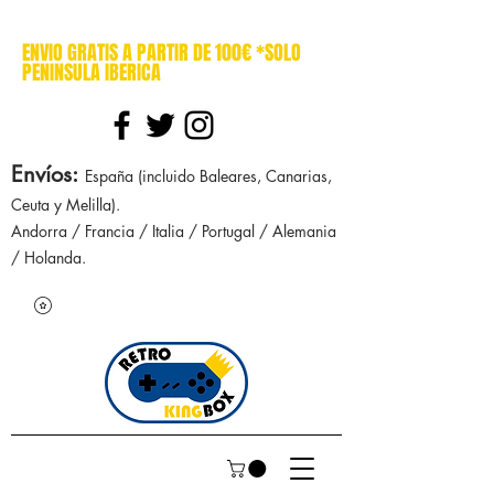
cajasretro cajas retro retrokingbox nintendo nes snes super nintendo gameboy n64 gamecube game gear dreamcast sega manuales manual mapa
ENVIO GRATIS A PARTIR DE 100€ *SOLO
PENINSULA IBERICA
Envíos
:
España (incluido Baleares, Canarias,
Ceuta y Melilla).
Andorra / Francia / Italia / Portugal / Alemania
/ Holanda.