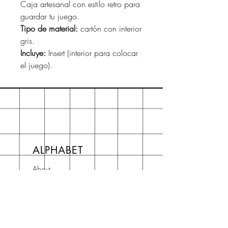
Caja artesanal con estilo retro para
guardar tu juego.
Tipo de material:
cartón con interior
gris.
Incluye:
Insert (interior para colocar
el juego).
ALPHABET
About
Preguntas frecuentes FAQ
Shipping & Returns
Store Policy
Terms and Conditions