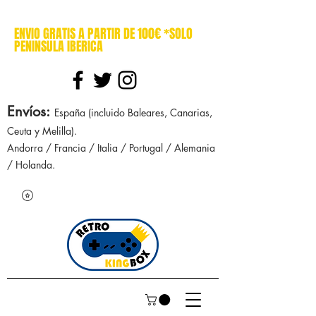
cajasretro cajas retro retrokingbox nintendo nes snes super nintendo gameboy n64 gamecube game gear dreamcast sega manuales manual mapa
ENVIO GRATIS A PARTIR DE 100€ *SOLO
PENINSULA IBERICA
Envíos
:
España (incluido Baleares, Canarias,
Ceuta y Melilla).
Andorra / Francia / Italia / Portugal / Alemania
/ Holanda.