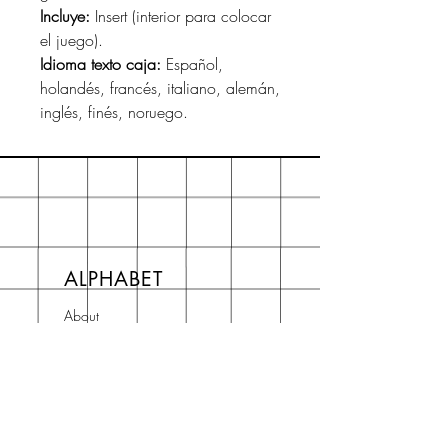
Incluye:
Insert (interior para colocar
el juego).
Idioma texto caja:
Español,
holandés, francés, italiano, alemán,
inglés, finés, noruego.
ALPHABET
About
Preguntas frecuentes FAQ
Shipping & Returns
Store Policy
Terms and Conditions