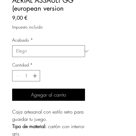
AERIAL ASSAULT GG
(european version
Precio
9,00 €
Impuesto incluido
Acabado
*
Cantidad
*
Agregar al carrito
Caja artesanal con estilo retro para
guardar tu juego.
Tipo de material:
cartón con interior
gris.