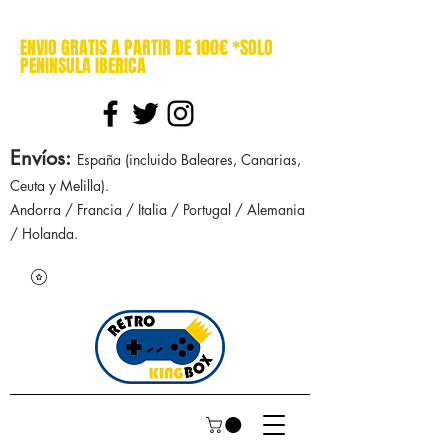
cajasretro cajas retro retrokingbox nintendo nes snes super nintendo gameboy n64 gamecube game gear dreamcast sega manuales manual mapa
ENVIO GRATIS A PARTIR DE 100€ *SOLO
PENINSULA IBERICA
Envíos
:
España (incluido Baleares, Canarias,
Ceuta y Melilla).
Andorra / Francia / Italia / Portugal / Alemania
/ Holanda.